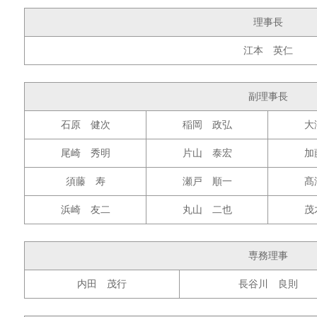
理事長
江本 英仁
副理事長
石原 健次
稲岡 政弘
大
尾崎 秀明
片山 泰宏
加
須藤 寿
瀬戸 順一
髙
浜崎 友二
丸山 二也
茂
専務理事
内田 茂行
長谷川 良則