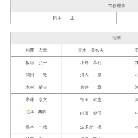
常務理事
岡本 正
理事
相間 宏章
青木 美智夫
板垣 弘一
小野 恭利
鴻田 敦
河内 泉
木村 晴夫
倉井 章
齋藤 康文
笹田 武憲
内藤 健司
橋本 一哉
波多野 徹