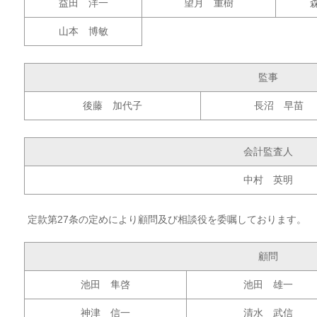
益田 洋一
望月 重樹
山本 博敏
監事
後藤 加代子
長沼 早苗
会計監査人
中村 英明
定款第27条の定めにより顧問及び相談役を委嘱しております。
顧問
池田 隼啓
池田 雄一
神津 信一
清水 武信