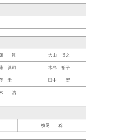
濵 剛
大山 博之
藤 眞司
木島 裕子
澤 圭一
田中 一宏
木 浩
横尾 稔