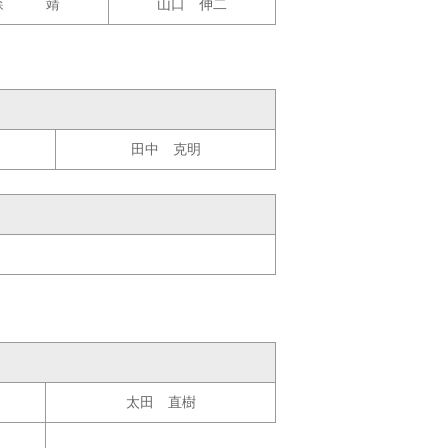
森 靖
山口 伸二
田中 克明
太田 直樹