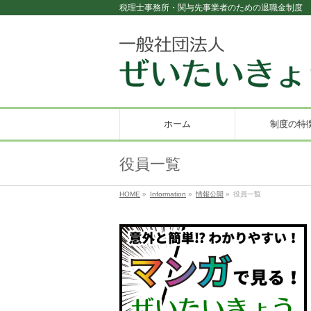
税理士事務所・関与先事業者のための退職金制度
ホーム
制度の特
役員一覧
HOME
»
Information
»
情報公開
»
役員一覧