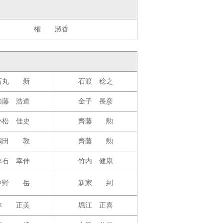
権 淑香
石丸 新
石渡 稔之
加藤 浩道
金子 長彦
小松 佳史
齊藤 勲
鴻田 敦
齊藤 勲
添石 幸伸
竹内 健康
中野 岳
新家 到
林 正美
堀江 正喜