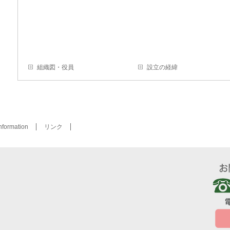
組織図・役員
設立の経緯
nformation
リンク