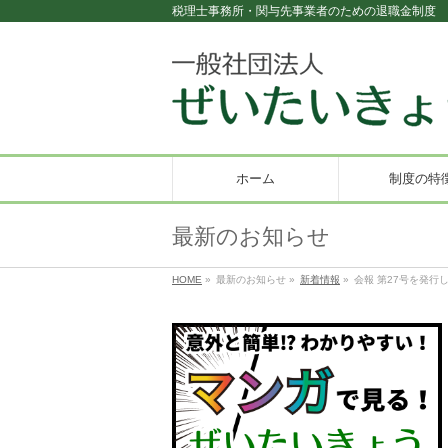
税理士事務所・関与先事業者のための退職金制度
ホーム
制度の特
最新のお知らせ
HOME
»
最新のお知らせ
»
新着情報
»
会報 第27号を発行