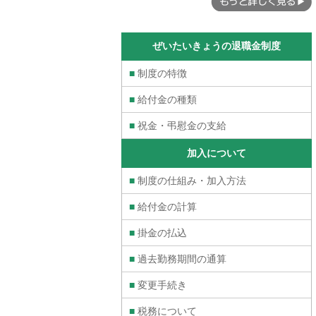
ぜいたいきょうの退職金制度
■
制度の特徴
■
給付金の種類
■
祝金・弔慰金の支給
加入について
■
制度の仕組み・加入方法
■
給付金の計算
■
掛金の払込
■
過去勤務期間の通算
■
変更手続き
■
税務について