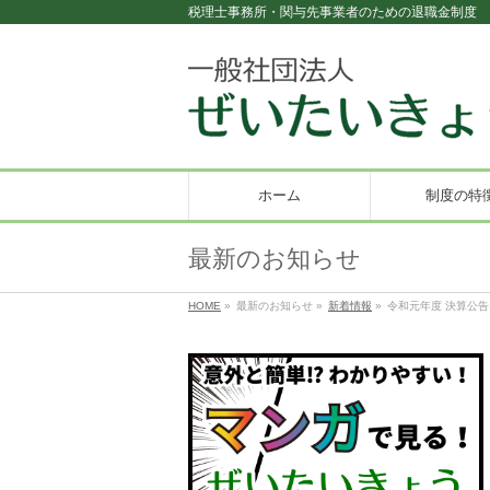
税理士事務所・関与先事業者のための退職金制度
ホーム
制度の特
最新のお知らせ
HOME
»
最新のお知らせ
»
新着情報
»
令和元年度 決算公