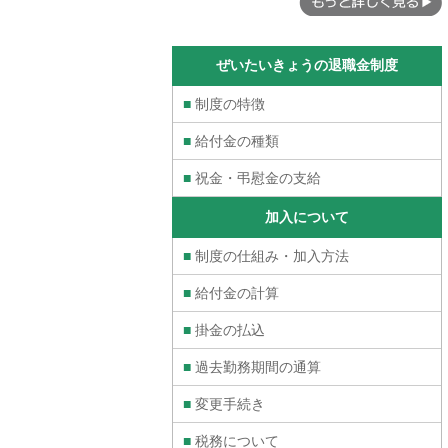
ぜいたいきょうの退職金制度
■
制度の特徴
■
給付金の種類
■
祝金・弔慰金の支給
加入について
■
制度の仕組み・加入方法
■
給付金の計算
■
掛金の払込
■
過去勤務期間の通算
■
変更手続き
■
税務について